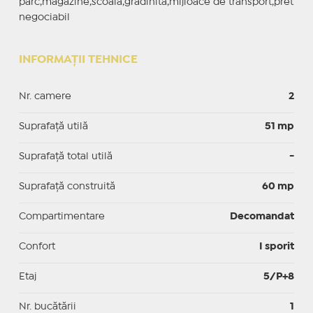
parc,magazine,scoala,gradinita,mijloace de transport,pret
negociabil
INFORMAȚII TEHNICE
Nr. camere
2
Suprafaţă utilă
51 mp
Suprafaţă total utilă
-
Suprafaţă construită
60 mp
Compartimentare
Decomandat
Confort
I sporit
Etaj
5/P+8
Nr. bucătării
1