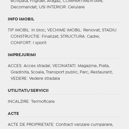
echipata, Frigider, Aragaz;
COMPARTIMENTARE
:
Decomandat;
USI INTERIOR
: Celulare
INFO IMOBIL
TIP IMOBIL
: In bloc;
VECHIME IMOBIL
: Renovat;
STADIU
CONSTRUCTIE
: Finalizat;
STRUCTURA
: Cadre;
CONFORT
: I sporit
IMPREJURIMI
ACCES
: Acces stradal;
VECINATATI
: Magazine, Piata,
Gradinita, Scoala, Transport public, Parc, Restaurant;
VEDERE
: Vedere stradala
UTILITATI/SERVICII
INCALZIRE
: Termoficare
ACTE
ACTE DE PROPRIETATE
: Contract vanzare cumparare,