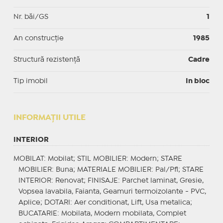
Nr. băi/GS
1
An construcție
1985
Structură rezistență
Cadre
Tip imobil
In bloc
INFORMAŢII UTILE
INTERIOR
MOBILAT
: Mobilat;
STIL MOBILIER
: Modern;
STARE
MOBILIER
: Buna;
MATERIALE MOBILIER
: Pal/Pfl;
STARE
INTERIOR
: Renovat;
FINISAJE
: Parchet laminat, Gresie,
Vopsea lavabila, Faianta, Geamuri termoizolante - PVC,
Aplice;
DOTARI
: Aer conditionat, Lift, Usa metalica;
BUCATARIE
: Mobilata, Modern mobilata, Complet