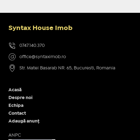
Syntax House Imob
0747.140.370
office@syntaximob.ro
Str. Matei Basarab NR. 65, Bucuresti, Romania
Acasă
Despre noi
Echipa
Contact
Adaugă anunț
ANPC