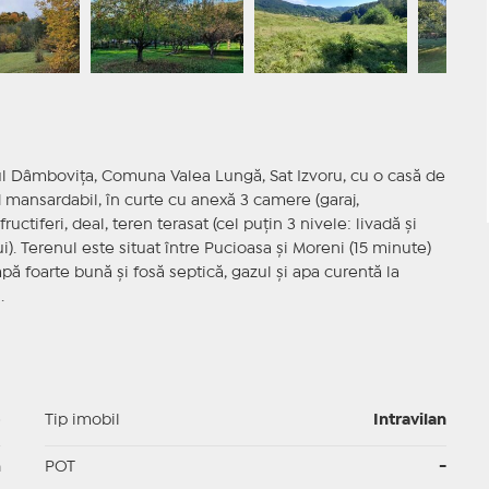
l Dâmbovița, Comuna Valea Lungă, Sat Izvoru, cu o casă de
d mansardabil, în curte cu anexă 3 camere (garaj,
uctiferi, deal, teren terasat (cel puțin 3 nivele: livadă și
i). Terenul este situat între Pucioasa și Moreni (15 minute)
apă foarte bună și fosă septică, gazul și apa curentă la
.
p
Tip imobil
Intravilan
m
POT
-