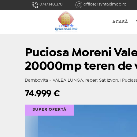
0747.140.370
office@syntaximob.ro
ACASĂ
Puciosa Moreni Vale
20000mp teren de 
Dambovita - VALEA LUNGA, reper: Sat Izvorul Pucias
74.999
€
SUPER OFERTĂ