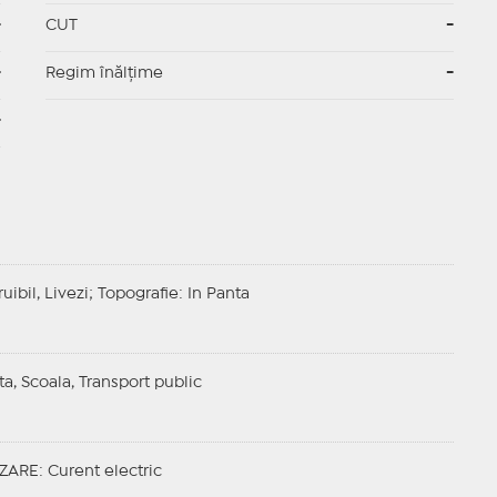
-
CUT
-
-
Regim înălțime
-
-
uibil, Livezi;
Topografie
: In Panta
ta, Scoala, Transport public
ZARE
: Curent electric