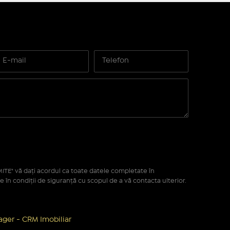
ITE" vă daţi acordul ca toate datele completate în
e în condiţii de siguranţă cu scopul de a vă contacta ulterior.
ger - CRM Imobiliar