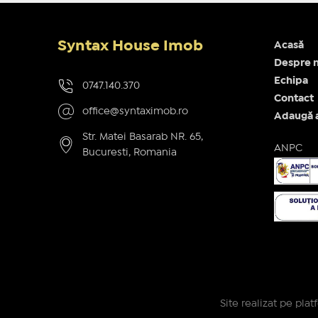
Syntax House Imob
Acasă
Despre n
Echipa
0747.140.370
Contact
office@syntaximob.ro
Adaugă 
Str. Matei Basarab NR. 65,
ANPC
Bucuresti, Romania
Site realizat pe pla