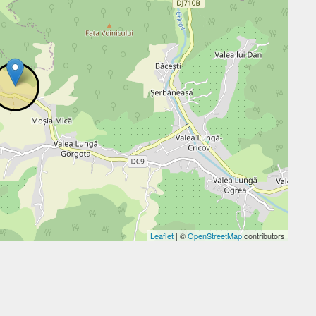
Leaflet
| ©
OpenStreetMap
contributors